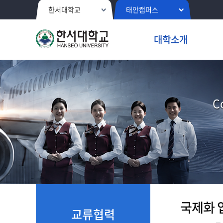
한서대학교
태안캠퍼스
대학소개
C
국제화 
교류협력