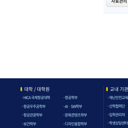
자료관리
대학 / 대학원
교내 기
HICA 국제항공대학
항공학부
재난안전교육
산학협력단
항공우주공학부
AIㆍSW학부
입학관리처
항공관광학부
문화콘텐츠학부
학생상담센터
보건학부
디자인융합학부