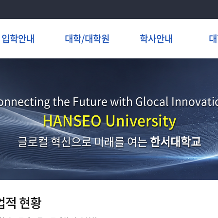
입학안내
대학/대학원
학사안내
대
onnecting the Future with Glocal Innovati
HANSEO University
글로컬 혁신으로 미래를 여는
한서대학교
업적 현황