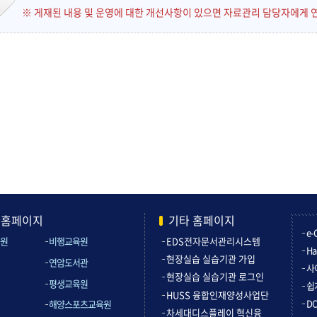
※ 게재된 내용 및 운영에 대한 개선사항이 있으면 자료관리 담당자에게 
관홈페이지
기타 홈페이지
e-
원
비행교육원
EDS전자문서관리시스템
Ha
현장실습 실습기관 가입
연암도서관
사
현장실습 실습기관 로그인
평생교육원
쉽
HUSS 융합인재양성사업단
D
해양스포츠교육원
차세대디스플레이 혁신융