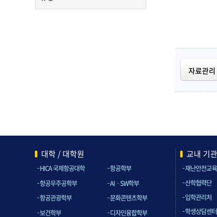
자료관리
대학 / 대학원
교내 기
HICA 국제항공대학
항공학부
재난안전교육
산학협력단
항공우주공학부
AIㆍSW학부
입학관리처
항공관광학부
문화콘텐츠학부
학생상담센터
보건학부
디자인융합학부