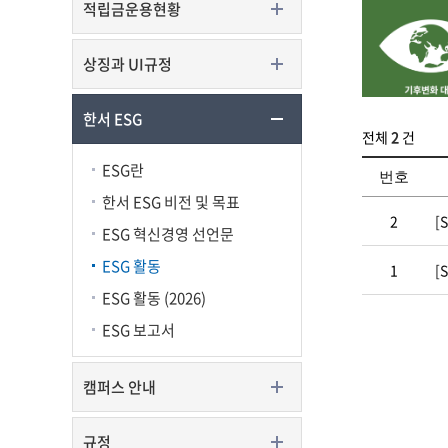
적립금운용현황
상징과 UI규정
한서 ESG
전체
2
건
ESG란
번호
한서 ESG 비전 및 목표
2
[
ESG 혁신경영 선언문
ESG 활동
1
[
ESG 활동 (2026)
ESG 보고서
캠퍼스 안내
규정