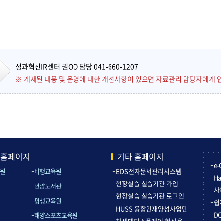
성과혁신IR센터 권OO 담당 041-660-1207
※ 게재된 내용 및 운영에 대한 개선사항이 있으면 자료관리 담당자에게 
관홈페이지
기타 홈페이지
e-
원
비행교육원
EDS전자문서관리시스템
Ha
현장실습 실습기관 가입
연암도서관
사
현장실습 실습기관 로그인
평생교육원
쉽
HUSS 융합인재양성사업단
D
해양스포츠교육원
차세대디스플레이 혁신융