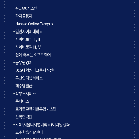
e-Class 시스템
학자금융자
Hanseo Online Campus
열린사이버대학교
사이버토익Ⅰ,Ⅱ
사이버토익Ⅲ,Ⅳ
쉽게 배우는 소프트웨어
공무원영어
DCS대학원격교육지원센터
무선인터넷서비스
제증명발급
학부모서비스
통학버스
프리즘교육기반통합시스템
산학협력단
SDU(서울디지털대학교) 이러닝 강좌
교수학습개발센터