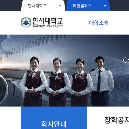
한서대학교
태안캠퍼스
대학소개
C
장학공
학사안내