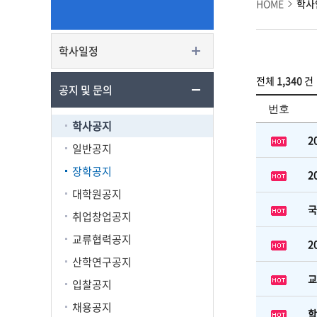
HOME
학사
학사일정
전체
1,340
건
공지 및 문의
번호
학사공지
2
일반공지
장학공지
2
대학원공지
국
취업창업공지
교류협력공지
2
산학연구공지
교
입찰공지
채용공지
학