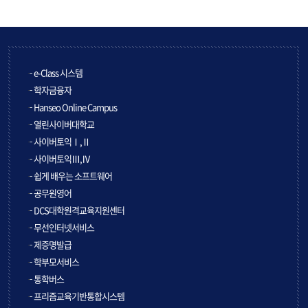
e-Class 시스템
학자금융자
Hanseo Online Campus
열린사이버대학교
사이버토익Ⅰ,Ⅱ
사이버토익Ⅲ,Ⅳ
쉽게 배우는 소프트웨어
공무원영어
DCS대학원격교육지원센터
무선인터넷서비스
제증명발급
학부모서비스
통학버스
프리즘교육기반통합시스템