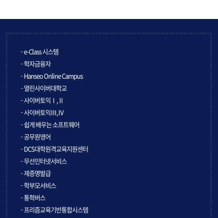
e-Class 시스템
학자금융자
Hanseo Online Campus
열린사이버대학교
사이버토익Ⅰ,Ⅱ
사이버토익Ⅲ,Ⅳ
쉽게 배우는 소프트웨어
공무원영어
DCS대학원격교육지원센터
무선인터넷서비스
제증명발급
학부모서비스
통학버스
프리즘교육기반통합시스템