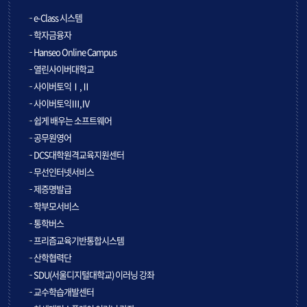
e-Class 시스템
학자금융자
Hanseo Online Campus
열린사이버대학교
사이버토익Ⅰ,Ⅱ
사이버토익Ⅲ,Ⅳ
쉽게 배우는 소프트웨어
공무원영어
DCS대학원격교육지원센터
무선인터넷서비스
제증명발급
학부모서비스
통학버스
프리즘교육기반통합시스템
산학협력단
SDU(서울디지털대학교) 이러닝 강좌
교수학습개발센터