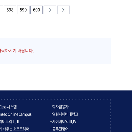
7
598
599
600
연락하시기 바랍니다.
Class 시스템
학자금융자
nseo Online Campus
열린사이버대학교
이버토익Ⅰ,Ⅱ
사이버토익Ⅲ,Ⅳ
게 배우는 소프트웨어
공무원영어