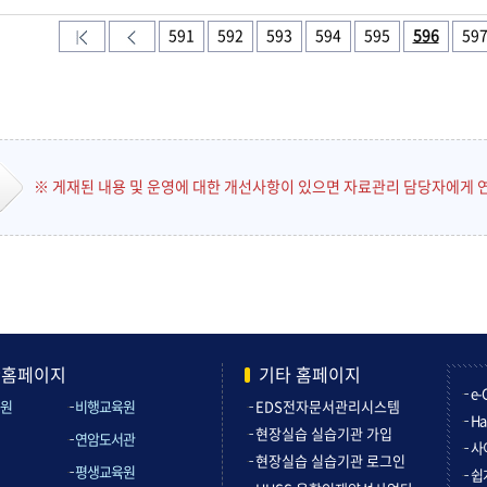
591
592
593
594
595
596
59
※ 게재된 내용 및 운영에 대한 개선사항이 있으면 자료관리 담당자에게 
관홈페이지
기타 홈페이지
e-
원
비행교육원
EDS전자문서관리시스템
Ha
현장실습 실습기관 가입
연암도서관
사
현장실습 실습기관 로그인
평생교육원
쉽