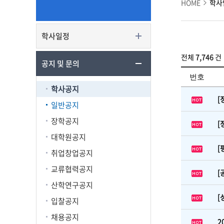
HOME
학사
학사일정
전체
7,746
건
공지 및 문의
번호
학사공지
[
일반공지
장학공지
[
대학원공지
[
취업창업공지
교류협력공지
[
산학연구공지
[
입찰공지
채용공지
2