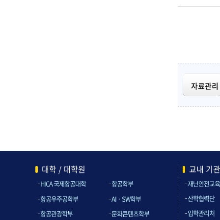
자료관리
대학 / 대학원
교내 기
HICA 국제항공대학
항공학부
재난안전교육
산학협력단
항공우주공학부
AIㆍSW학부
입학관리처
항공관광학부
문화콘텐츠학부