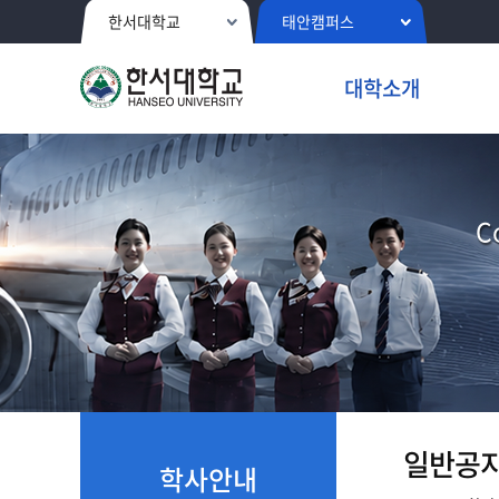
한서대학교
태안캠퍼스
대학소개
C
일반공
학사안내