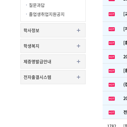
질문과답
[
졸업생취업지원공지
[
학사정보
[
학생복지
2
제증명발급안내
[
전자출결시스템
(
2
전
1782
[