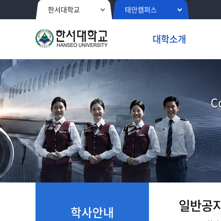
한서대학교
태안캠퍼스
대학소개
C
일반공
학사안내