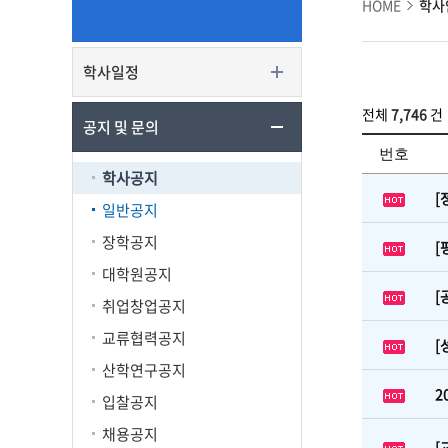
HOME
학사
학사일정
전체
7,746
건
공지 및 문의
번호
학사공지
[
일반공지
장학공지
[
대학원공지
[
취업창업공지
교류협력공지
[
산학연구공지
2
입찰공지
채용공지
[