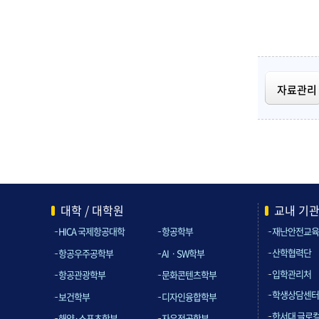
자료관리
대학 / 대학원
교내 기
HICA 국제항공대학
항공학부
재난안전교육
산학협력단
항공우주공학부
AIㆍSW학부
입학관리처
항공관광학부
문화콘텐츠학부
학생상담센터
보건학부
디자인융합학부
한서대 글로
해양·스포츠학부
자유전공학부