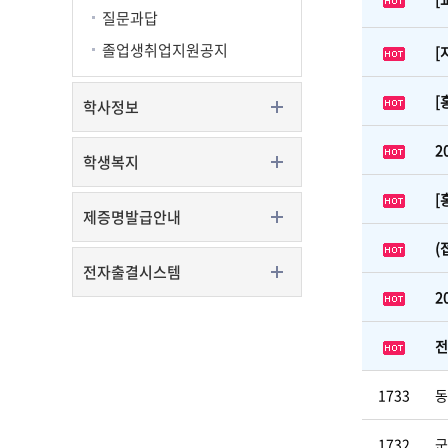
질문과답
졸업생취업지원공지
[
[
학사정보
2
학생복지
[
제증명발급안내
(
전자출결시스템
2
전
1733
동
1732
군