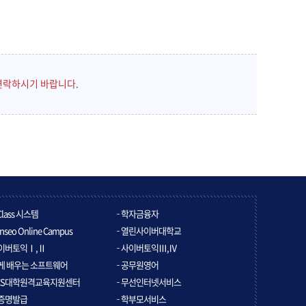
연락하시기 바랍니다.
Class 시스템
학자금융자
nseo Online Campus
열린사이버대학교
이버토익Ⅰ,Ⅱ
사이버토익Ⅲ,Ⅳ
게 배우는 소프트웨어
공무원영어
CS대학원격교육지원센터
무선인터넷서비스
증명발급
학부모서비스