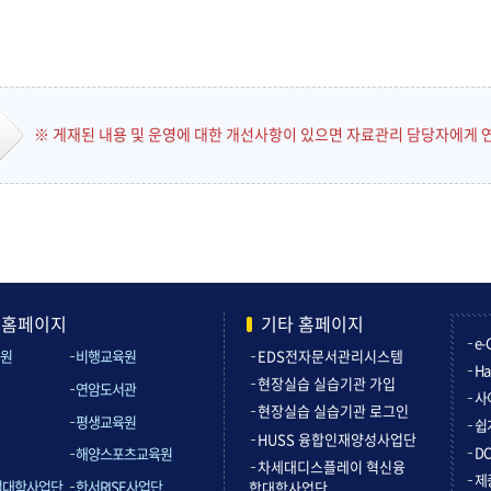
※ 게재된 내용 및 운영에 대한 개선사항이 있으면 자료관리 담당자에게 
관홈페이지
기타 홈페이지
e-
원
비행교육원
EDS전자문서관리시스템
Ha
현장실습 실습기관 가입
연암도서관
사
현장실습 실습기관 로그인
평생교육원
쉽
HUSS 융합인재양성사업단
D
해양스포츠교육원
차세대디스플레이 혁신융
제
컬대학사업단
한서RISE사업단
합대학사업단