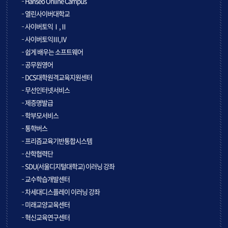
Hanseo Online Campus
열린사이버대학교
사이버토익Ⅰ,Ⅱ
사이버토익Ⅲ,Ⅳ
쉽게 배우는 소프트웨어
공무원영어
DCS대학원격교육지원센터
무선인터넷서비스
제증명발급
학부모서비스
통학버스
프리즘교육기반통합시스템
산학협력단
SDU(서울디지털대학교) 이러닝 강좌
교수학습개발센터
차세대디스플레이 이러닝 강좌
미래교양교육센터
혁신교육연구센터