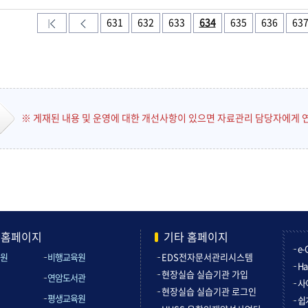
631
632
633
634
635
636
63
※ 게재된 내용 및 운영에 대한 개선사항이 있으면 자료관리 담당자에게 
관홈페이지
기타 홈페이지
e-
원
비행교육원
EDS전자문서관리시스템
Ha
현장실습 실습기관 가입
연암도서관
사
현장실습 실습기관 로그인
평생교육원
쉽