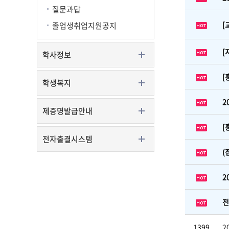
질문과답
[
졸업생취업지원공지
[
학사정보
[
학생복지
2
제증명발급안내
[
전자출결시스템
(
2
전
1399
2