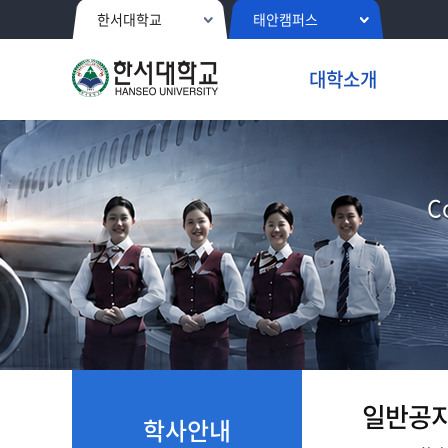
한서대학교
태안캠퍼스
대학소개
C
일반공
학사안내