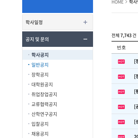
HOME
학사
학사일정
전체
7,743
건
공지 및 문의
번호
학사공지
[
일반공지
장학공지
[
대학원공지
[
취업창업공지
교류협력공지
[
산학연구공지
[
입찰공지
채용공지
2