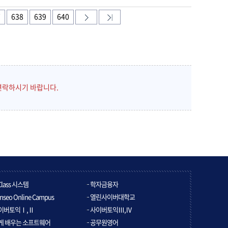
7
638
639
640
연락하시기 바랍니다.
Class 시스템
학자금융자
nseo Online Campus
열린사이버대학교
이버토익Ⅰ,Ⅱ
사이버토익Ⅲ,Ⅳ
게 배우는 소프트웨어
공무원영어