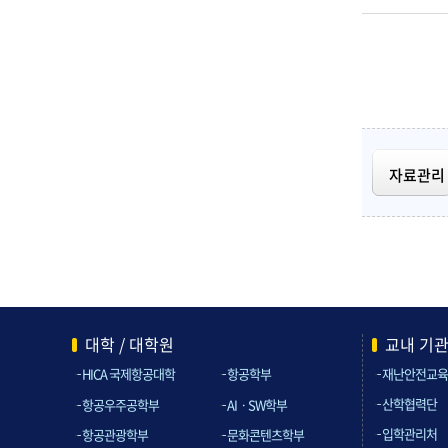
자료관리
대학 / 대학원
교내 기
HICA 국제항공대학
항공학부
재난안전교육
산학협력단
항공우주공학부
AIㆍSW학부
입학관리처
항공관광학부
문화콘텐츠학부