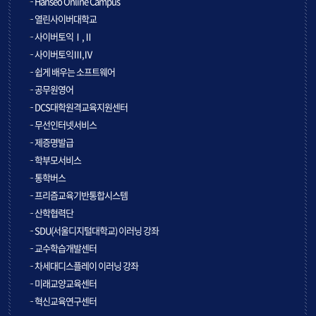
Hanseo Online Campus
열린사이버대학교
사이버토익Ⅰ,Ⅱ
사이버토익Ⅲ,Ⅳ
쉽게 배우는 소프트웨어
공무원영어
DCS대학원격교육지원센터
무선인터넷서비스
제증명발급
학부모서비스
통학버스
프리즘교육기반통합시스템
산학협력단
SDU(서울디지털대학교) 이러닝 강좌
교수학습개발센터
차세대디스플레이 이러닝 강좌
미래교양교육센터
혁신교육연구센터