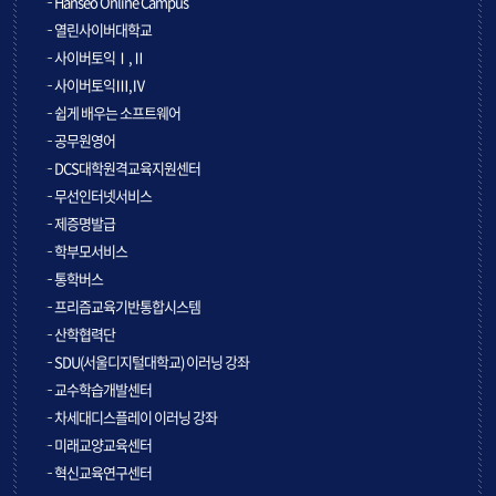
Hanseo Online Campus
열린사이버대학교
사이버토익Ⅰ,Ⅱ
사이버토익Ⅲ,Ⅳ
쉽게 배우는 소프트웨어
공무원영어
DCS대학원격교육지원센터
무선인터넷서비스
제증명발급
학부모서비스
통학버스
프리즘교육기반통합시스템
산학협력단
SDU(서울디지털대학교) 이러닝 강좌
교수학습개발센터
차세대디스플레이 이러닝 강좌
미래교양교육센터
혁신교육연구센터