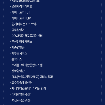
Hanseo Online Campus
열린사이버대학교
사이버토익Ⅰ,Ⅱ
사이버토익Ⅲ,Ⅳ
쉽게 배우는 소프트웨어
공무원영어
DCS대학원격교육지원센터
무선인터넷서비스
제증명발급
학부모서비스
통학버스
프리즘교육기반통합시스템
산학협력단
SDU(서울디지털대학교) 이러닝 강좌
교수학습개발센터
차세대디스플레이 이러닝 강좌
미래교양교육센터
혁신교육연구센터