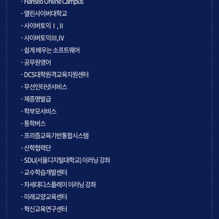
Hanseo Online Campus
열린사이버대학교
사이버토익Ⅰ,Ⅱ
사이버토익Ⅲ,Ⅳ
쉽게 배우는 소프트웨어
공무원영어
DCS대학원격교육지원센터
무선인터넷서비스
제증명발급
학부모서비스
통학버스
프리즘교육기반통합시스템
산학협력단
SDU(서울디지털대학교) 이러닝 강좌
교수학습개발센터
차세대디스플레이 이러닝 강좌
미래교양교육센터
혁신교육연구센터