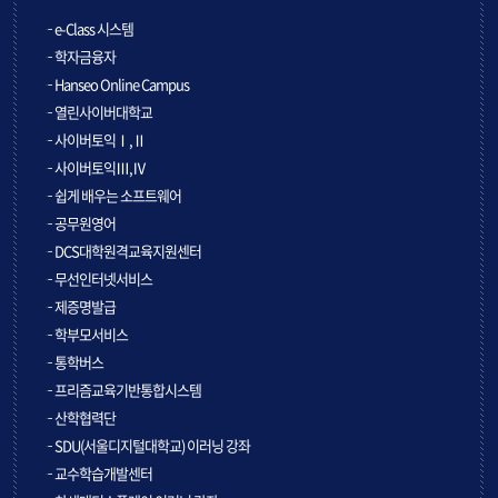
e-Class 시스템
학자금융자
Hanseo Online Campus
열린사이버대학교
사이버토익Ⅰ,Ⅱ
사이버토익Ⅲ,Ⅳ
쉽게 배우는 소프트웨어
공무원영어
DCS대학원격교육지원센터
무선인터넷서비스
제증명발급
학부모서비스
통학버스
프리즘교육기반통합시스템
산학협력단
SDU(서울디지털대학교) 이러닝 강좌
교수학습개발센터