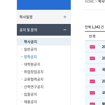
HOME
학사
학사일정
전체
1,342
건
공지 및 문의
번호
학사공지
2
일반공지
장학공지
2
대학원공지
국
취업창업공지
교류협력공지
2
산학연구공지
교
입찰공지
채용공지
학