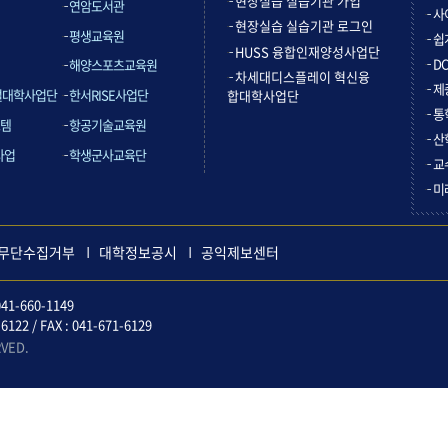
현장실습 실습기관 가입
연암도서관
사
현장실습 실습기관 로그인
평생교육원
쉽
HUSS 융합인재양성사업단
D
해양스포츠교육원
차세대디스플레이 혁신융
제
컬대학사업단
한서RISE사업단
합대학사업단
통
템
항공기술교육원
산
사업
학생군사교육단
교
미
무단수집거부
대학정보공시
공익제보센터
41-660-1149
2 / FAX : 041-671-6129
RVED.