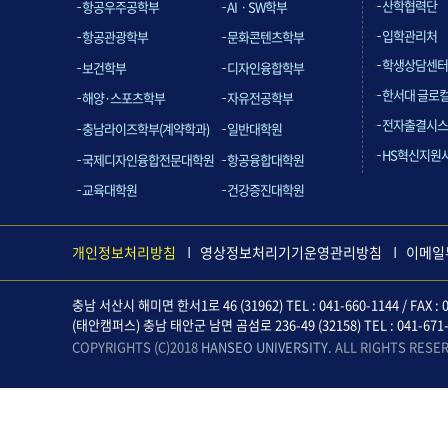
산학협력단
항공우주공학부
AIㆍSW학부
입학관리처
항공관광학부
문화콘텐츠학부
학생상담센터
보건학부
디자인융합학부
한서대 글로
해양·스포츠학부
자유전공학부
전자출결시스
충남라이즈학부(계약학과)
일반대학원
HS혁신지원
국제디자인융합전문대학원
항공융합대학원
교육대학원
건강증진대학원
개인정보처리방침
영상정보처리기기운영관리방침
이메일
충남 서산시 해미면 한서1로 46 (31962) TEL : 041-660-1144 / FAX : 0
(태안캠퍼스) 충남 태안군 남면 곰섬로 236-49 (32158) TEL : 041-671-612
COPYRIGHTS (C)2018
HANSEO UNIVERSITY
. ALL RIGHTS RESE