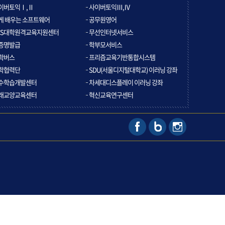
이버토익Ⅰ,Ⅱ
사이버토익Ⅲ,Ⅳ
게 배우는 소프트웨어
공무원영어
CS대학원격교육지원센터
무선인터넷서비스
증명발급
학부모서비스
학버스
프리즘교육기반통합시스템
학협력단
SDU(서울디지털대학교) 이러닝 강좌
수학습개발센터
차세대디스플레이 이러닝 강좌
래교양교육센터
혁신교육연구센터