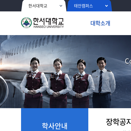
한서대학교
태안캠퍼스
대학소개
C
장학공
학사안내