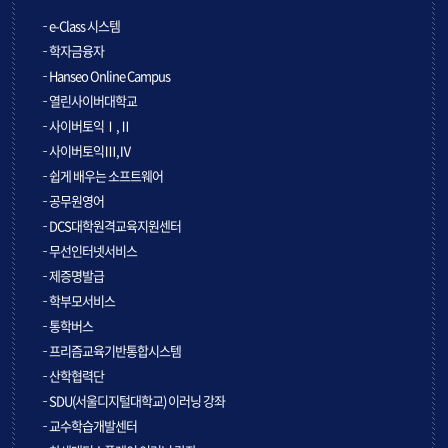
e-Class 시스템
학자금융자
Hanseo Online Campus
열린사이버대학교
사이버토익Ⅰ,Ⅱ
사이버토익Ⅲ,Ⅳ
쉽게 배우는 소프트웨어
공무원영어
DCS대학원격교육지원센터
무선인터넷서비스
제증명발급
학부모서비스
통학버스
프리즘교육기반통합시스템
산학협력단
SDU(서울디지털대학교) 이러닝 강좌
교수학습개발센터