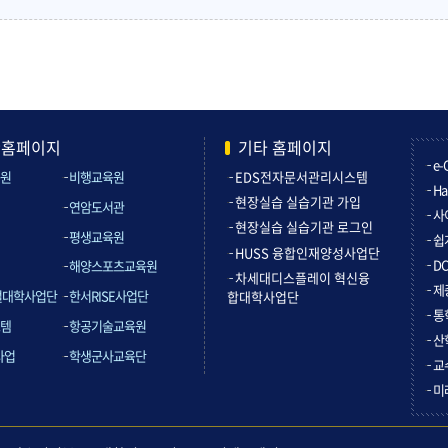
관홈페이지
기타 홈페이지
e-
원
비행교육원
EDS전자문서관리시스템
Ha
현장실습 실습기관 가입
연암도서관
사
현장실습 실습기관 로그인
평생교육원
쉽
HUSS 융합인재양성사업단
D
해양스포츠교육원
차세대디스플레이 혁신융
제
컬대학사업단
한서RISE사업단
합대학사업단
통
템
항공기술교육원
산
사업
학생군사교육단
교
미