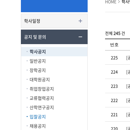
HOME
학사
학사일정
전체
245
건
공지 및 문의
번호
학사공지
225
[
일반공지
장학공지
224
[
대학원공지
223
[
취업창업공지
교류협력공지
222
[
산학연구공지
221
[
입찰공지
채용공지
220
[