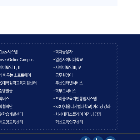
Class 시스템
학자금융자
nseo Online Campus
열린사이버대학교
이버토익Ⅰ,Ⅱ
사이버토익Ⅲ,Ⅳ
게 배우는 소프트웨어
공무원영어
CS대학원격교육지원센터
무선인터넷서비스
증명발급
학부모서비스
학버스
프리즘교육기반통합시스템
학협력단
SDU(서울디지털대학교) 이러닝 강좌
수학습개발센터
차세대디스플레이 이러닝 강좌
래교양교육센터
혁신교육연구센터