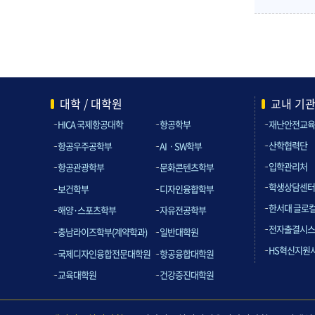
대학 / 대학원
교내 기
HICA 국제항공대학
항공학부
재난안전교육
산학협력단
항공우주공학부
AIㆍSW학부
입학관리처
항공관광학부
문화콘텐츠학부
학생상담센터
보건학부
디자인융합학부
한서대 글로
해양·스포츠학부
자유전공학부
전자출결시스
충남라이즈학부(계약학과)
일반대학원
HS혁신지원
국제디자인융합전문대학원
항공융합대학원
교육대학원
건강증진대학원