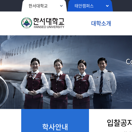
한서대학교
태안캠퍼스
대학소개
C
입찰공
학사안내