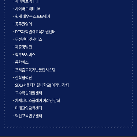
사이버토익Ⅰ,Ⅱ
사이버토익Ⅲ,Ⅳ
쉽게 배우는 소프트웨어
공무원영어
DCS대학원격교육지원센터
무선인터넷서비스
제증명발급
학부모서비스
통학버스
프리즘교육기반통합시스템
산학협력단
SDU(서울디지털대학교) 이러닝 강좌
교수학습개발센터
차세대디스플레이 이러닝 강좌
미래교양교육센터
혁신교육연구센터