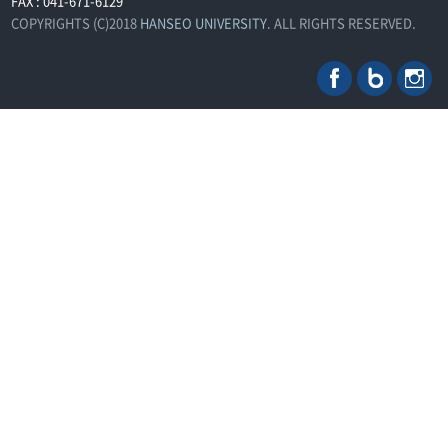
FAX : 041-671-6129
COPYRIGHTS (C)2018
HANSEO UNIVERSITY
. ALL RIGHTS RESERVED.