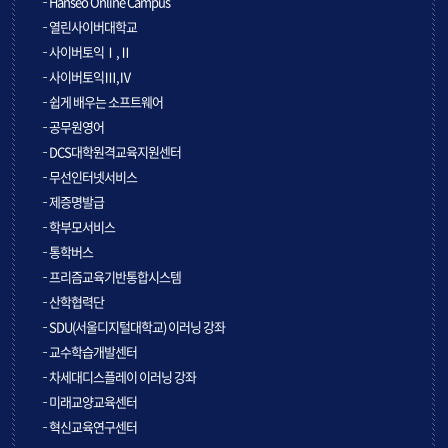
Hanseo Online Campus
열린사이버대학교
사이버토익Ⅰ,Ⅱ
사이버토익Ⅲ,Ⅳ
쉽게 배우는 소프트웨어
공무원영어
DCS대학원격교육지원센터
무선인터넷서비스
제증명발급
학부모서비스
통학버스
프리즘교육기반통합시스템
산학협력단
SDU(서울디지털대학교) 이러닝 강좌
교수학습개발센터
차세대디스플레이 이러닝 강좌
미래교양교육센터
혁신교육연구센터