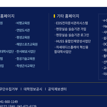
관홈페이지
기타 홈페이지
e-
원
비행교육원
EDS전자문서관리시스템
Ha
현장실습 실습기관 가입
연암도서관
사
현장실습 실습기관 로그인
평생교육원
쉽
HUSS 융합인재양성사업단
D
해양스포츠교육원
차세대디스플레이 혁신융
제
컬대학사업단
한서RISE사업단
합대학사업단
통
템
항공기술교육원
산
사업
학생군사교육단
교
미
무단수집거부
대학정보공시
공익제보센터
41-660-1149
2 / FAX : 041-671-6129