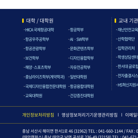
대학 / 대학원
교내 기
HICA 국제항공대학
항공학부
재난안전교육
산학협력단
항공우주공학부
AIㆍSW학부
입학관리처
항공관광학부
문화콘텐츠학부
학생상담센터
보건학부
디자인융합학부
한서대 글로
해양·스포츠학부
자유전공학부
전자출결시스
충남라이즈학부(계약학과)
일반대학원
HS혁신지원
국제디자인융합전문대학원
항공융합대학원
교육대학원
건강증진대학원
개인정보처리방침
영상정보처리기기운영관리방침
이메일
충남 서산시 해미면 한서1로 46 (31962) TEL : 041-660-1144 / FAX : 0
(태안캠퍼스) 충남 태안군 남면 곰섬로 236-49 (32158) TEL : 041-671-612