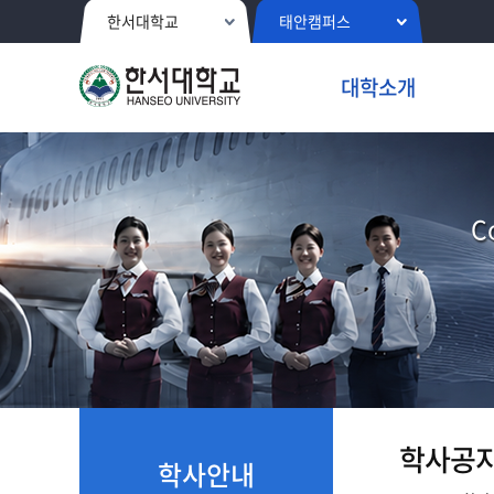
한서대학교
태안캠퍼스
대학소개
C
학사공
학사안내