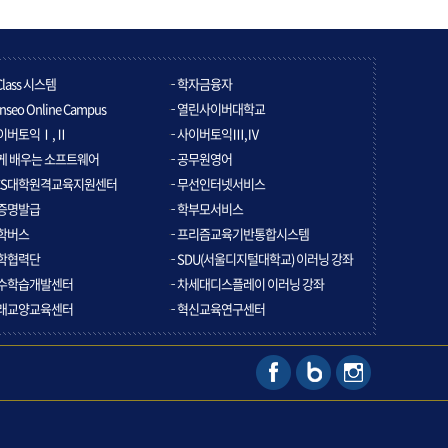
Class 시스템
학자금융자
nseo Online Campus
열린사이버대학교
이버토익Ⅰ,Ⅱ
사이버토익Ⅲ,Ⅳ
게 배우는 소프트웨어
공무원영어
CS대학원격교육지원센터
무선인터넷서비스
증명발급
학부모서비스
학버스
프리즘교육기반통합시스템
학협력단
SDU(서울디지털대학교) 이러닝 강좌
수학습개발센터
차세대디스플레이 이러닝 강좌
래교양교육센터
혁신교육연구센터