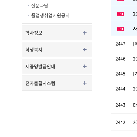
질문과답
2
졸업생취업지원공지
사
학사정보
2447
[
학생복지
2446
2
제증명발급안내
2445
[
전자출결시스템
2444
2
2443
E
2442
2