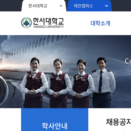
한서대학교
태안캠퍼스
대학소개
C
채용공
학사안내