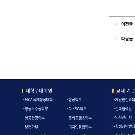
이전글
다음글
대학 / 대학원
교내 기
HICA 국제항공대학
항공학부
재난안전교육
산학협력단
항공우주공학부
AIㆍSW학부
입학관리처
항공관광학부
문화콘텐츠학부
학생상담센터
보건학부
디자인융합학부