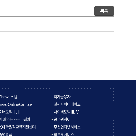
목록
Class 시스템
학자금융자
nseo Online Campus
열린사이버대학교
이버토익Ⅰ,Ⅱ
사이버토익Ⅲ,Ⅳ
게 배우는 소프트웨어
공무원영어
CS대학원격교육지원센터
무선인터넷서비스
증명발급
학부모서비스