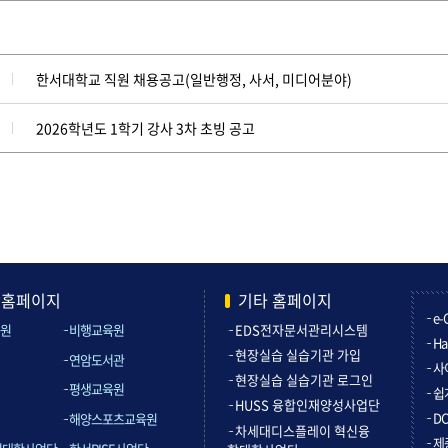
한서대학교 직원 채용공고(일반행정, 사서, 미디어분야)
2026학년도 1학기 강사 3차 초빙 공고
관홈페이지
기타 홈페이지
e-
원
비행교육원
EDS전자문서관리시스템
Ha
현장실습 실습기관 가입
연암도서관
사
현장실습 실습기관 로그인
평생교육원
쉽
HUSS 융합인재양성사업단
D
해양스포츠교육원
차세대디스플레이 혁신융
제