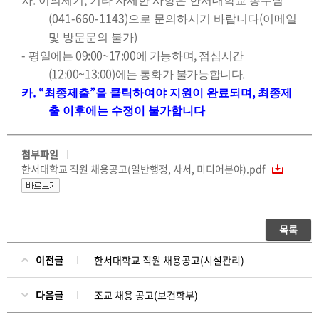
차
이의제기
기타 자세한 사항은 한서대학교 총무팀
(041-660-1143)
(
으로 문의하시기 바랍니다
이메일
)
및 방문문의 불가
-
09:00~17:00
,
평일에는
에 가능하며
점심시간
(12:00~13:00)
.
에는 통화가 불가능합니다
. “
”
,
카
최종제출
을 클릭하여야 지원이 완료되며
최종제
출 이후에는 수정이 불가합니다
첨부파일
한서대학교 직원 채용공고(일반행정, 사서, 미디어분야).pdf
목록
이전글
한서대학교 직원 채용공고(시설관리)
다음글
조교 채용 공고(보건학부)