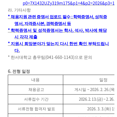
p0=7X1432UZy319m175&p1=4&p2=2026&p3=1
.
라
기타사항
*
:
,
채
용지원 관련 증명서 업로드 필수
학력증명서
성적증
,
,
명서
자격증사본
경력증명서
등
*
,
,
학력증명서 및 성적증명서는 학사
석사
박사에 해당
시 각각 제출
*
지원시 희망분야가 맞는지 다시 한번 확인 부탁드립니
.
다
*
(041-660-1143)
한서대학교 총무팀
으로 문의
6.
전형 일정
내용
일정
~ 2026. 2. 26.(
)
채용공고
게시일
목
2026. 2. 13.(
) ~ 2. 26.(
서류접수 기간
금
2026. 3. 3.(
) 15
서류전형 합격자 발표
화