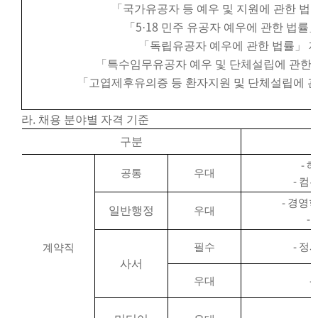
「
국가유공자 등 예우 및 지원에 관한 법
5
18
「
·
민주 유공자 예우에 관한 법률
「
독립유공자 예우에 관한 법률
」
「
특수임무유공자 예우 및 단체설립에 관한 
「
고엽제후유의증 등 환자지원 및 단체설립에 관
.
라
채용 분야별 자격 기준
구분
-
해
공통
우대
-
컴퓨
-
경영
일반행정
우대
-
-
필수
정
계약직
사서
-
우대