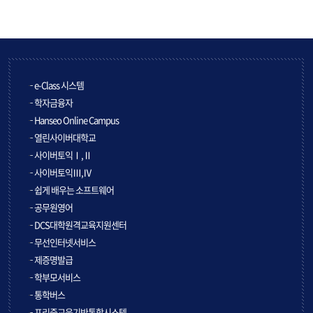
e-Class 시스템
학자금융자
Hanseo Online Campus
열린사이버대학교
사이버토익Ⅰ,Ⅱ
사이버토익Ⅲ,Ⅳ
쉽게 배우는 소프트웨어
공무원영어
DCS대학원격교육지원센터
무선인터넷서비스
제증명발급
학부모서비스
통학버스
프리즘교육기반통합시스템