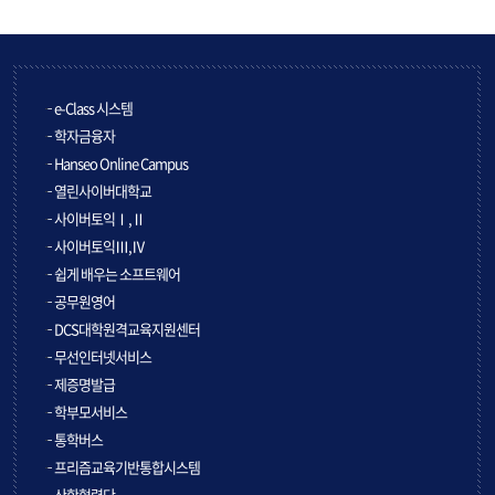
e-Class 시스템
학자금융자
Hanseo Online Campus
열린사이버대학교
사이버토익Ⅰ,Ⅱ
사이버토익Ⅲ,Ⅳ
쉽게 배우는 소프트웨어
공무원영어
DCS대학원격교육지원센터
무선인터넷서비스
제증명발급
학부모서비스
통학버스
프리즘교육기반통합시스템
산학협력단