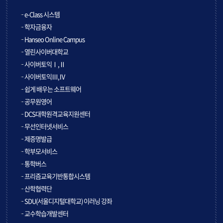
e-Class 시스템
학자금융자
Hanseo Online Campus
열린사이버대학교
사이버토익Ⅰ,Ⅱ
사이버토익Ⅲ,Ⅳ
쉽게 배우는 소프트웨어
공무원영어
DCS대학원격교육지원센터
무선인터넷서비스
제증명발급
학부모서비스
통학버스
프리즘교육기반통합시스템
산학협력단
SDU(서울디지털대학교) 이러닝 강좌
교수학습개발센터