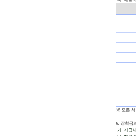
※
모든 서
6.
장학금의
가
.
지급