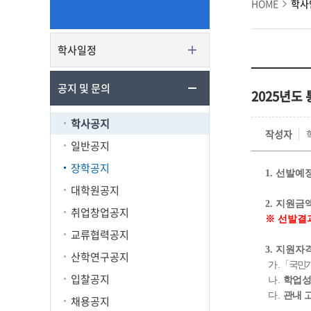
HOME
학사
학사일정
공지 및 문의
2025년도
학사공지
작성자
일반공지
장학공지
1.
선발예
대학원공지
2.
지원금
취업창업공지
※
선발결과
교류협력공지
3.
지원자
산학연구공지
가
.
「
국민기
입찰공지
나
.
학업성
다
.
관내 
채용공지