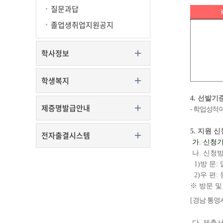
질문과답
졸업생취업지원공지
학사정보
학생복지
4.
선발기
제증명발급안내
-
학업성적
5.
지원 신
전자출결시스템
가
.
신청
나
.
신청
1)
방 문
:
2)
우 편
:
※
방문 및
[
경남 통영
다
.
제출