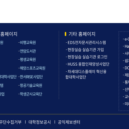
관홈페이지
기타 홈페이지
e-
원
비행교육원
EDS전자문서관리시스템
Ha
현장실습 실습기관 가입
연암도서관
사
현장실습 실습기관 로그인
평생교육원
쉽
HUSS 융합인재양성사업단
D
해양스포츠교육원
차세대디스플레이 혁신융
제
컬대학사업단
한서RISE사업단
합대학사업단
통
템
항공기술교육원
산
사업
학생군사교육단
교
미
무단수집거부
대학정보공시
공익제보센터