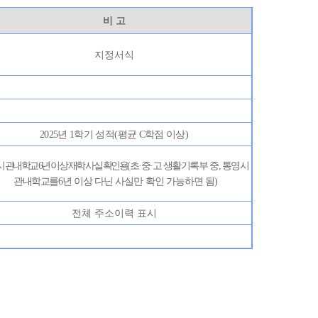
비 고
지정서식
2025
년
1
학기 성적
(
평균
C
학점 이상
)
시 관내학교
6
년 이상 재학 사실 확인용
(
초
·
중
·
고 생활기록부 중
,
통영시
관내학교를
6
년 이상 다닌 사실만 확인 가능하면 됨
)
전체 주소이력 표시