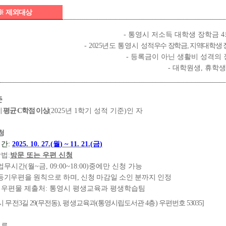
※
제외대상
-
통영시 저소득 대학생 장학금
4
-
2025
년도
통영시
성적우수 장학금
,
지역대학생 
-
등록금이 아닌 생활비 성격의
-
대학원생
,
휴학
준
이
평균
C
학점 이상
(2025
년
1
학기 성적 기준
)
인 자
청
기간
:
2025. 10. 27.(
월
) ~ 11. 21.(
금
)
방법
:
방문 또는 우편 신청
업무시간
(
월
~
금
, 09:00~18:00)
중에만 신청 가능
등기우편을 원칙으로 하며
,
신청 마감일 소인 분까지 인정
 우편물 제출처
:
통영시 평생교육과 평생학습팀
시 무전
3
길
29(
무전동
),
평생교육과
(
통영시립도서관
4
층
)
우편번호
53035]
서류