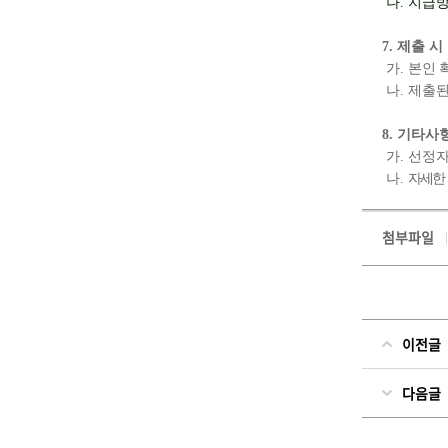
나
.
지급
7.
제출 시
가
.
본인 
나
.
제출된
8.
기타사
가
.
선정자
나
.
자세한
첨부파일
이전글
다음글