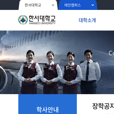
한서대학교
태안캠퍼스
대학소개
C
장학공
학사안내