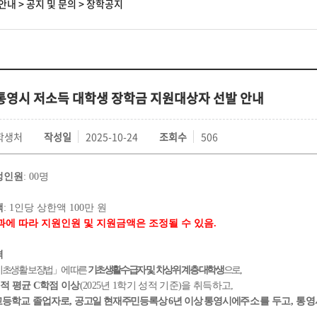
안내
>
공지 및 문의
>
장학공지
 통영시 저소득 대학생 장학금 지원대상자 선발 안내
학생처
작성일
2025-10-24
조회수
506
정인원
: 00
명
액
: 1
인당 상한액
100
만 원
에 따라 지원인원 및 지원금액은 조정될 수 있음
.
격
초생활 보장법
」
에 따른
기초생활수급자 및 차상위 계층 대학생
으로
,
적 평균
C
학점 이상
(2025
년
1
학기 성적 기준
)
을 취득하고
,
고등학교 졸업자로
,
공고일 현재
주민등록상
6
년 이상 통영시에
주소를 두고
,
통영