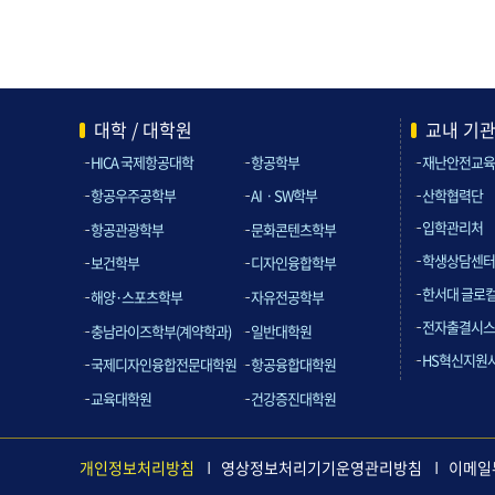
대학 / 대학원
교내 기
HICA 국제항공대학
항공학부
재난안전교육
산학협력단
항공우주공학부
AIㆍSW학부
입학관리처
항공관광학부
문화콘텐츠학부
학생상담센터
보건학부
디자인융합학부
한서대 글로
해양·스포츠학부
자유전공학부
전자출결시스
충남라이즈학부(계약학과)
일반대학원
HS혁신지원
국제디자인융합전문대학원
항공융합대학원
교육대학원
건강증진대학원
개인정보처리방침
영상정보처리기기운영관리방침
이메일