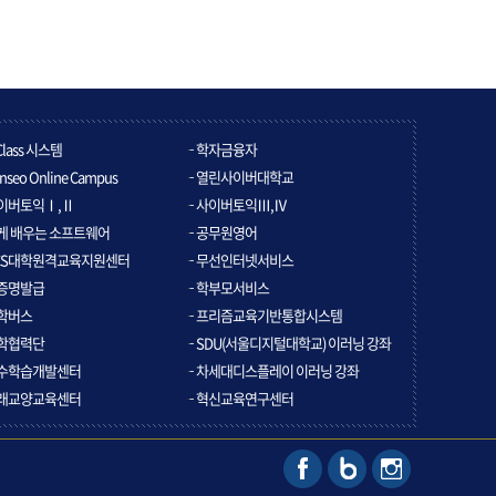
Class 시스템
학자금융자
nseo Online Campus
열린사이버대학교
이버토익Ⅰ,Ⅱ
사이버토익Ⅲ,Ⅳ
게 배우는 소프트웨어
공무원영어
CS대학원격교육지원센터
무선인터넷서비스
증명발급
학부모서비스
학버스
프리즘교육기반통합시스템
학협력단
SDU(서울디지털대학교) 이러닝 강좌
수학습개발센터
차세대디스플레이 이러닝 강좌
래교양교육센터
혁신교육연구센터