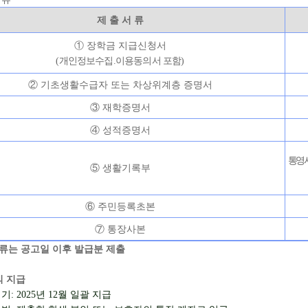
제 출 서 류
①
장학금 지급신청서
(
개인정보
수집.
이용동의서 포함
)
②
기초생활수급자 또는 차상위계층 증명서
③
재학증명서
④
성적증명서
통영
⑤
생활기록부
⑥
주민등록초본
⑦
통장사본
류는 공고일 이후 발급분 제출
 지급
시기
: 2025
년
12
월 일괄 지급