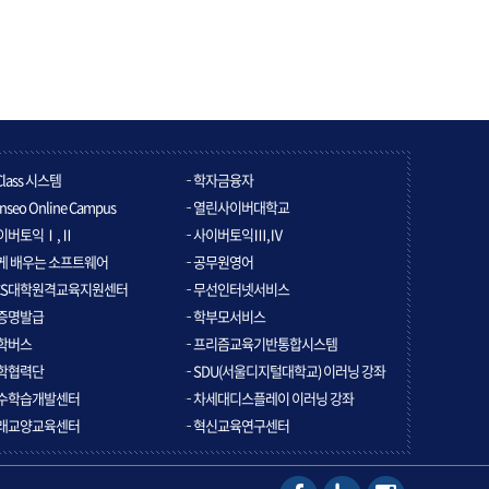
Class 시스템
학자금융자
nseo Online Campus
열린사이버대학교
이버토익Ⅰ,Ⅱ
사이버토익Ⅲ,Ⅳ
게 배우는 소프트웨어
공무원영어
CS대학원격교육지원센터
무선인터넷서비스
증명발급
학부모서비스
학버스
프리즘교육기반통합시스템
학협력단
SDU(서울디지털대학교) 이러닝 강좌
수학습개발센터
차세대디스플레이 이러닝 강좌
래교양교육센터
혁신교육연구센터