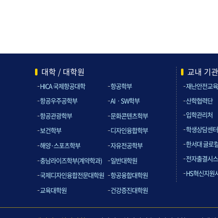
대학 / 대학원
교내 기
HICA 국제항공대학
항공학부
재난안전교육
산학협력단
항공우주공학부
AIㆍSW학부
입학관리처
항공관광학부
문화콘텐츠학부
학생상담센터
보건학부
디자인융합학부
한서대 글로
해양·스포츠학부
자유전공학부
전자출결시스
충남라이즈학부(계약학과)
일반대학원
HS혁신지원
국제디자인융합전문대학원
항공융합대학원
교육대학원
건강증진대학원