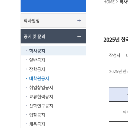
HOME
학사
학사일정
공지 및 문의
2025년 
학사공지
작성자
일반공지
장학공지
2025년 
대학원공지
취업창업공지
교류협력공지
산학연구공지
석
입찰공지
채용공지