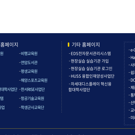
관홈페이지
기타 홈페이지
e-
원
비행교육원
EDS전자문서관리시스템
Ha
현장실습 실습기관 가입
연암도서관
사
현장실습 실습기관 로그인
평생교육원
쉽
HUSS 융합인재양성사업단
D
해양스포츠교육원
차세대디스플레이 혁신융
제
컬대학사업단
한서RISE사업단
합대학사업단
통
템
항공기술교육원
산
사업
학생군사교육단
교
미