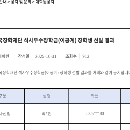
안내
>
공지 및 문의
>
대학원공지
한국장학재단 석사우수장학금(이공계) 장학생 선발 결과
대학원
작성일
2025-10-31
조회수
913
한국장학재단 석사우수장학금(이공계) 장학생 선발 결과를 아래와 같이 공지합니
구분
성명
학번
사신입
박
*
민
2025**180