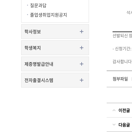
질문과답
석
졸업생취업지원공지
학사정보
선발되신 
학생복지
- 신청기간:
감사합니다
제증명발급안내
첨부파일
전자출결시스템
이전글
다음글