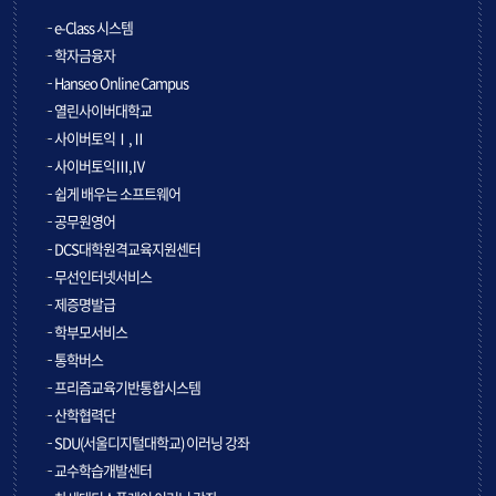
e-Class 시스템
학자금융자
Hanseo Online Campus
열린사이버대학교
사이버토익Ⅰ,Ⅱ
사이버토익Ⅲ,Ⅳ
쉽게 배우는 소프트웨어
공무원영어
DCS대학원격교육지원센터
무선인터넷서비스
제증명발급
학부모서비스
통학버스
프리즘교육기반통합시스템
산학협력단
SDU(서울디지털대학교) 이러닝 강좌
교수학습개발센터