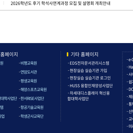
2026학년도 후기 학석사연계과정 모집 및 설명회 개최안내
관홈페이지
기타 홈페이지
e-
원
비행교육원
EDS전자문서관리시스템
Ha
현장실습 실습기관 가입
연암도서관
사
현장실습 실습기관 로그인
평생교육원
쉽
HUSS 융합인재양성사업단
D
해양스포츠교육원
차세대디스플레이 혁신융
제
컬대학사업단
한서RISE사업단
합대학사업단
통
템
항공기술교육원
산
사업
학생군사교육단
교
미