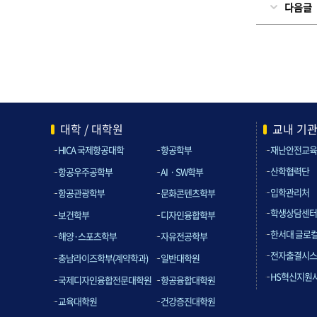
다음글
대학 / 대학원
교내 기
HICA 국제항공대학
항공학부
재난안전교육
산학협력단
항공우주공학부
AIㆍSW학부
입학관리처
항공관광학부
문화콘텐츠학부
학생상담센터
보건학부
디자인융합학부
한서대 글로
해양·스포츠학부
자유전공학부
전자출결시스
충남라이즈학부(계약학과)
일반대학원
HS혁신지원
국제디자인융합전문대학원
항공융합대학원
교육대학원
건강증진대학원