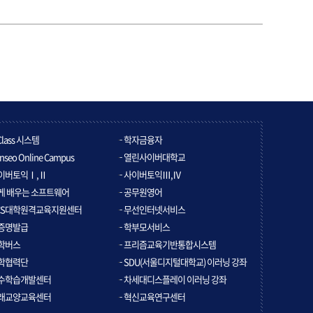
Class 시스템
학자금융자
nseo Online Campus
열린사이버대학교
이버토익Ⅰ,Ⅱ
사이버토익Ⅲ,Ⅳ
게 배우는 소프트웨어
공무원영어
CS대학원격교육지원센터
무선인터넷서비스
증명발급
학부모서비스
학버스
프리즘교육기반통합시스템
학협력단
SDU(서울디지털대학교) 이러닝 강좌
수학습개발센터
차세대디스플레이 이러닝 강좌
래교양교육센터
혁신교육연구센터