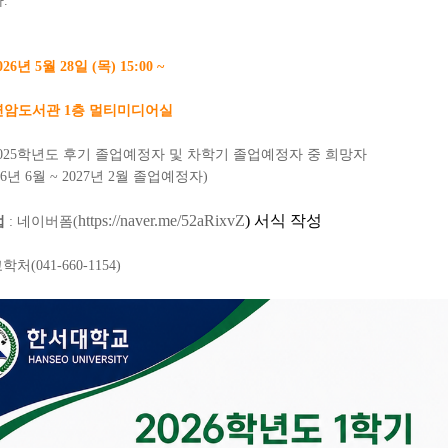
.
026
년 5
월 28
일
(목
) 15:00 ~
연암도서관 1층 멀티미디어실
025
학년도 후기 졸업예정자 및 차학기 졸업예정자 중 희망자
6
년 6
월
~ 2027년 2
월 졸업예정자
)
https://naver.me/52aRixvZ
) 서식 작성
법
: 네이
버폼(
교학처(041-660-1154)