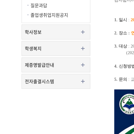
감사합니다
질문과답
졸업생취업지원공지
1. 일시
:
2
학사정보
2. 장소 :
3.
대상
: 2
학생복지
(202
제증명발급안내
4. 신청방
5. 문의
: 
전자출결시스템