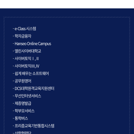
e-Class 시스템
학자금융자
Hanseo Online Campus
열린사이버대학교
사이버토익Ⅰ,Ⅱ
사이버토익Ⅲ,Ⅳ
쉽게 배우는 소프트웨어
공무원영어
DCS대학원격교육지원센터
무선인터넷서비스
제증명발급
학부모서비스
통학버스
프리즘교육기반통합시스템
산학협력단