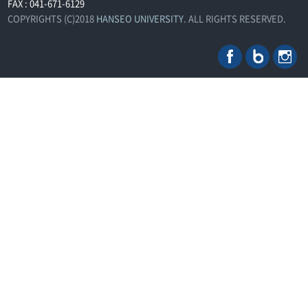
FAX : 041-671-6129
COPYRIGHTS (C)2018
HANSEO UNIVERSITY
. ALL RIGHTS RESERVED.