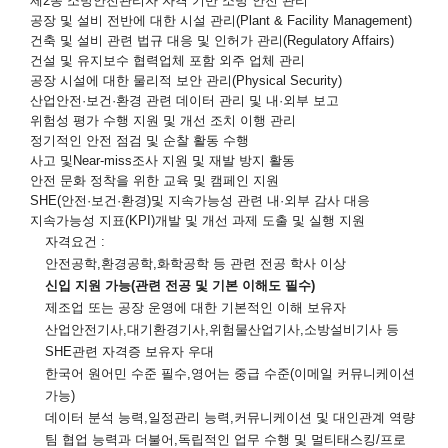
제
2
종 소방안전관리자 자격 기반 소방 안전 관리
공장 및 설비 전반에 대한 시설 관리
(Plant & Facility Management)
건축 및 설비 관련 법규 대응 및 인허가 관리
(Regulatory Affairs)
건설 및 유지보수 협력업체 포함 외주 업체 관리
공장 시설에 대한 물리적 보안 관리
(Physical Security)
산업안전
·
보건
·
환경 관련 데이터 관리 및 내
·
외부 보고
위험성 평가 수행 지원 및 개선 조치 이행 관리
정기적인 안전 점검 및 순찰 활동 수행
사고 및
Near-miss
조사 지원 및 재발 방지 활동
안전 문화 정착을 위한 교육 및 캠페인 지원
SHE(
안전
·
보건
·
환경
)
및 지속가능성 관련 내
·
외부 감사 대응
지속가능성 지표
(KPI)
개발 및 개선 과제 도출 및 실행 지원
자격요건
:
안전공학
,
환경공학
,
화학공학 등 관련 전공 학사 이상
신입 지원 가능
(
관련 전공 및 기본 이해도 필수
)
제조업 또는 공장 운영에 대한 기본적인 이해 보유자
산업안전기사
,
대기환경기사
,
위험물산업기사
,
소방설비기사 등
SHE
관련 자격증 보유자 우대
한국어 원어민 수준 필수
,
영어는 중급 수준
(
이메일 커뮤니케이션
가능
)
데이터 분석 능력
,
일정관리 능력
,
커뮤니케이션 및 대인관계 역량
팀 협업 능력과 더불어
,
독립적인 업무 수행 및 멀티태스킹
/
프로