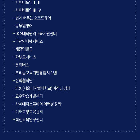
사이버토익Ⅰ,Ⅱ
사이버토익Ⅲ,Ⅳ
쉽게 배우는 소프트웨어
공무원영어
DCS대학원격교육지원센터
무선인터넷서비스
제증명발급
학부모서비스
통학버스
프리즘교육기반통합시스템
산학협력단
SDU(서울디지털대학교) 이러닝 강좌
교수학습개발센터
차세대디스플레이 이러닝 강좌
미래교양교육센터
혁신교육연구센터