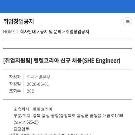
취업창업공지
HOME
학사안내
>
공지 및 문의
>
취업창업공지
[취업지원팀] 헨켈코리아 신규 채용(SHE Engineer)
작성자
인재개발본부
작성일
2026-06-01
조회수
262
소속회사
:
헨켈코리아
부문
/
위치
:
충북 음성 공장
(
충청북도 음성군 금왕읍 대금로
1298
(
오선리
525-2))
담당업무
: