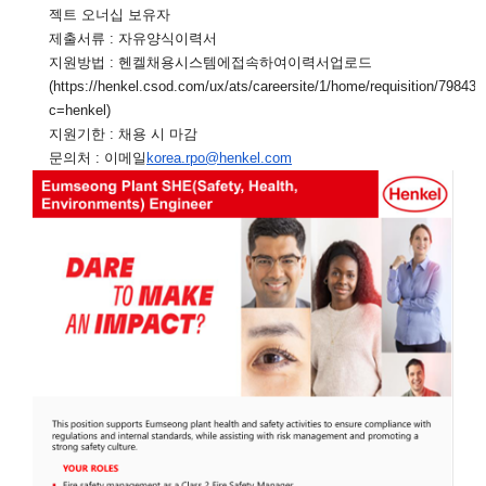
젝트 오너십 보유자
제출서류
:
자유양식
이력서
지원방법
:
헨켈
채용시스템에
접속하여
이력서
업로드
(
https://henkel.csod.com/ux/ats/careersite/1/home/requisition/79843?
c=henkel
)
지원기한
:
채용 시 마감
문의처
:
이메일
korea.rpo@henkel.com