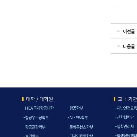
이전글
다음글
대학 / 대학원
교내 기
HICA 국제항공대학
항공학부
재난안전교육
산학협력단
항공우주공학부
AIㆍSW학부
입학관리처
항공관광학부
문화콘텐츠학부
학생상담센터
보건학부
디자인융합학부