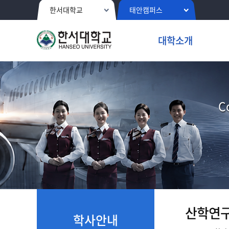
한서대학교
태안캠퍼스
대학소개
C
산학연
학사안내