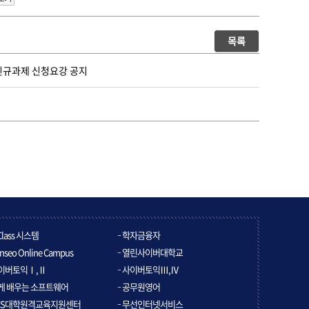
목록
신규과제 신청요강 공지
Class 시스템
학자금융자
nseo Online Campus
열린사이버대학교
이버토익Ⅰ,Ⅱ
사이버토익Ⅲ,Ⅳ
게 배우는 소프트웨어
공무원영어
CS대학원격교육지원센터
무선인터넷서비스