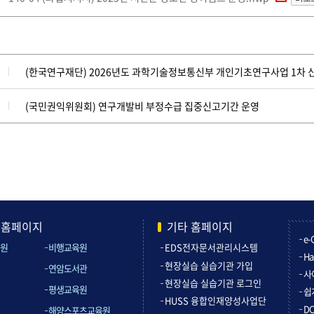
(한국연구재단) 2026년도 과학기술정보통신부 개인기초연구사업 1차 
(국민권익위원회) 연구개발비 부정수급 집중신고기간 운영
관홈페이지
기타 홈페이지
e-
원
비행교육원
EDS전자문서관리시스템
Ha
현장실습 실습기관 가입
연암도서관
사
현장실습 실습기관 로그인
평생교육원
쉽
HUSS 융합인재양성사업단
D
해양스포츠교육원