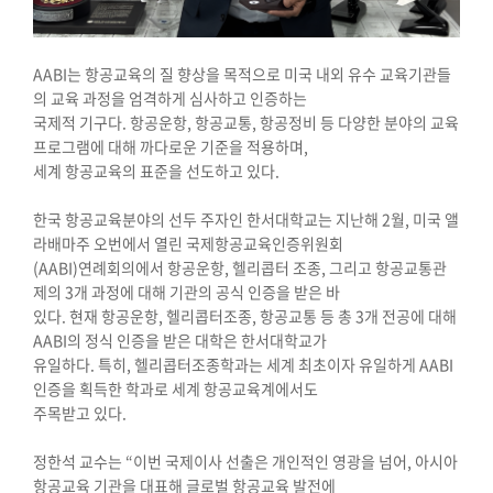
AABI
는 항공교육의 질 향상을 목적으로 미국 내외 유수 교육기관들
의 교육 과정을 엄격하게 심사하고 인증하는
국제적 기구다
.
항공운항
,
항공교통
,
항공정비 등 다양한 분야의 교육
프로그램에 대해 까다로운 기준을 적용하며
,
세계 항공교육의 표준을 선도하고 있다
.
한국 항공교육분야의 선두 주자인 한서대학교는 지난해
2
월
,
미국 앨
라배마주 오번에서 열린 국제항공교육인증위원회
(AABI)
연례회의에서 항공운항
,
헬리콥터 조종
,
그리고 항공교통관
제의
3
개 과정에 대해 기관의 공식 인증을 받은 바
있다
.
현재 항공운항
,
헬리콥터조종
,
항공교통 등 총
3
개 전공에 대해
AABI
의 정식 인증을 받은 대학은 한서대학교가
유일하다
.
특히
,
헬리콥터조종학과는 세계 최초이자 유일하게
AABI
인증을 획득한 학과로 세계 항공교육계에서도
주목받고 있다
.
정한석 교수는
“
이번 국제이사 선출은 개인적인 영광을 넘어
,
아시아
항공교육 기관을 대표해 글로벌 항공교육 발전에