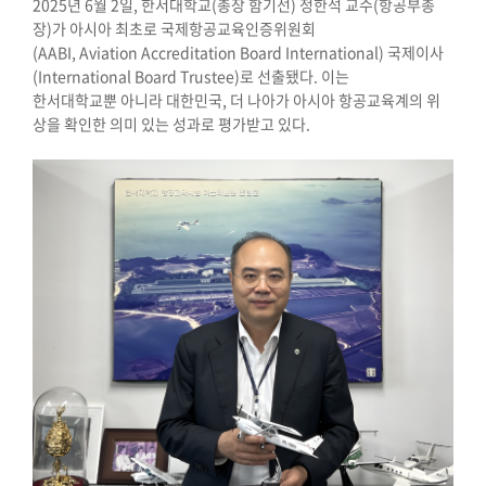
2025
년
6
월
2
일
,
한서대학교
(
총장 함기선
)
정한석 교수
(
항공부총
장
)
가 아시아 최초로 국제항공교육인증위원회
(AABI, Aviation Accreditation Board International)
국제이사
(International Board Trustee)
로 선출됐다
.
이는
한서대학교뿐 아니라 대한민국
,
더 나아가 아시아 항공교육계의 위
상을 확인한 의미 있는 성과로 평가받고 있다
.