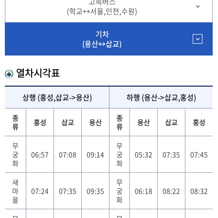
고속버스
(학교↔서울,인천,수원)
기차
(용산↔삽교)
열차시각표
상행 (홍성,삽교->용산)
하행 (용산->삽교,홍성)
종
종
홍성
삽교
용산
용산
삽교
홍성
류
류
무
무
궁
06:57
07:08
09:14
궁
05:32
07:35
07:45
화
화
새
무
마
07:24
07:35
09:35
궁
06:18
08:22
08:32
을
화