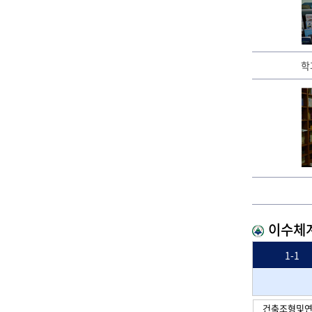
학
이수체
1-1
건축조형및