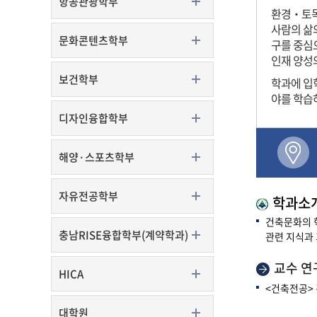
항공관광학부
환경‧토목
사람의 삶의
문화콘텐츠학부
구를 중심
인재 양성
보건학부
학과에 입
야를 학습
디자인융합학부
해양·스포츠학부
자유전공학부
학과소
건축문화의 혁
충남RISE융합학부(계약학과)
관련 지식과 
교수 연
HICA
<건축전공> 
대학원