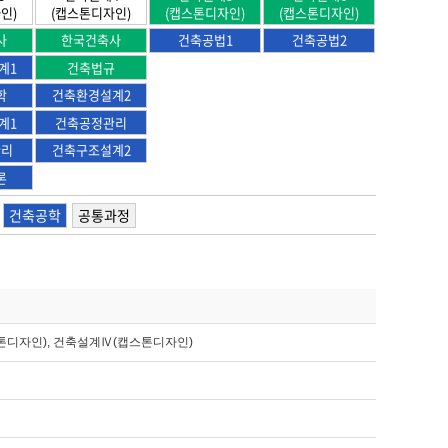
인)
(캡스톤디자인)
(캡스톤디자인)
(캡스톤디자인)
사
한국건축사
건축공법1
건축공법2
계1
건축법규
학
건축환경설계2
계1
건축공정관리
관리
건축구조설계2
론
건축공학
공통과정
톤디자인), 건축설계Ⅳ(캡스톤디자인)