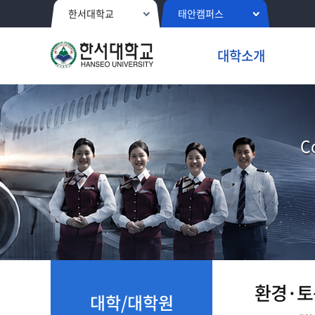
한서대학교
태안캠퍼스
대학소개
C
환경·토
대학/대학원