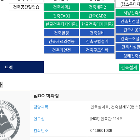
(캡스톤디자
건축공간및연습
건축계획1
건축계획2
서양건축
건축CAD1
건축CAD2
건축환경설
한글건축디자인론1
한글건축디자인론2
건축시공
건축환경
건축설비
건축구조설
건축재료와성능
건축구법설계
건축시설
건축과안전
건축구조역학
생태건축
트랙
건축설계
개
심OO 학과장
담당과목
건축설계Ⅱ, 건축설계Ⅵ(캡스
연구실
[H05] 건축관 214호
전화번호
0416601039