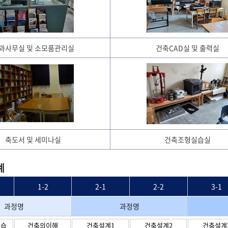
과사무실 및 소모품관리실
건축CAD실 및 출력실
축도서 및 세미나실
건축조형실습실
계
1-2
2-1
2-2
3-1
과정명
과정명
연습
건축의이해
건축설계1
건축설계2
건축설계