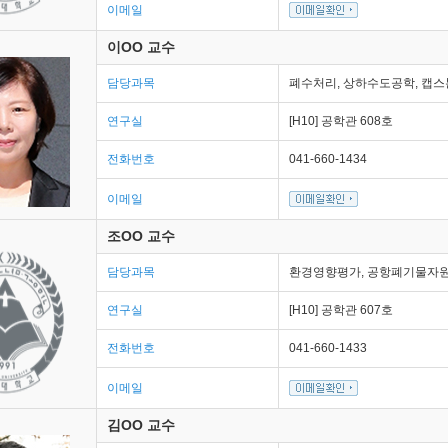
이메일
이OO 교수
담당과목
폐수처리, 상하수도공학, 캡스
연구실
[H10] 공학관 608호
전화번호
041-660-1434
이메일
조OO 교수
담당과목
환경영향평가, 공항폐기물자
연구실
[H10] 공학관 607호
전화번호
041-660-1433
이메일
김OO 교수