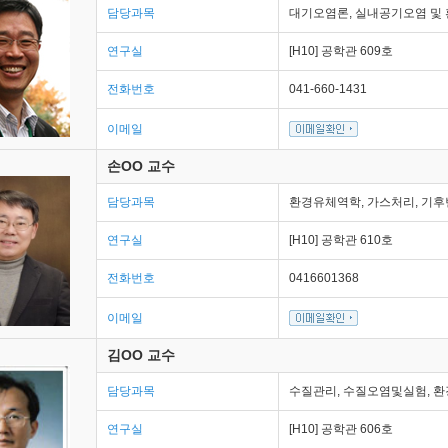
담당과목
대기오염론, 실내공기오염 및 
연구실
[H10] 공학관 609호
전화번호
041-660-1431
이메일
손OO 교수
담당과목
환경유체역학, 가스처리, 기
연구실
[H10] 공학관 610호
전화번호
0416601368
이메일
김OO 교수
담당과목
수질관리, 수질오염및실험, 
연구실
[H10] 공학관 606호