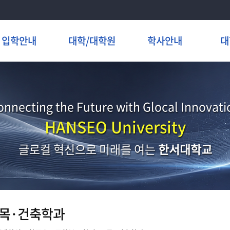
입학안내
대학/대학원
학사안내
대
onnecting the Future with Glocal Innovati
HANSEO University
글로컬 혁신으로 미래를 여는
한서대학교
목·건축학과