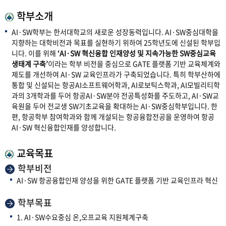
학부소개
AI·SW학부는 한서대학교의 새로운 성장동력입니다. AI·SW중심대학을
지향하는 대학비전과 목표를 실현하기 위하여 25학년도에 신설된 학부입
니다. 이를 위해
‘AI·SW 혁신융합 인재양성 및 지속가능한 SW중심교육
생태계 구축’
이라는 학부 비전을 중심으로 GATE 플랫폼 기반 교육체계와
제도를 개선하여 AI·SW 교육인프라가 구축되었습니다. 특히 학부산하에
통합 및 신설되는 항공AI소프트웨어학과, AI로보틱스학과, AI모빌리티학
과의 3개학과를 두어 항공AI·SW분야 전공특성화를 주도하고, AI·SW교
육원을 두어 전교생 SW기초교육을 확대하는 AI·SW중심학부입니다. 한
편, 항공학부 참여학과와 함께 개설되는 항공융합전공을 운영하여 항공
AI·SW 혁신융합인재를 양성합니다.
교육목표
학부비전
AI·SW 항공융합인재 양성을 위한 GATE 플랫폼 기반 교육인프라 혁신
학부목표
1. AI·SW수요중심 온,오프교육 지원체계구축