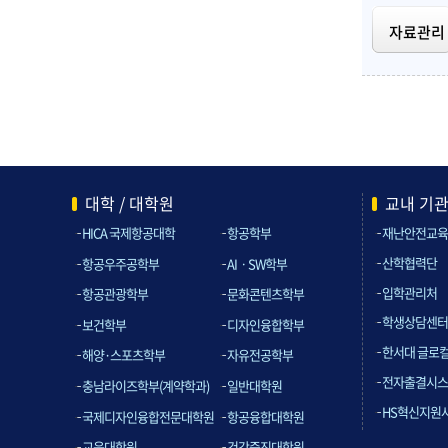
자료관리
대학 / 대학원
교내 기
HICA 국제항공대학
항공학부
재난안전교육
산학협력단
항공우주공학부
AIㆍSW학부
입학관리처
항공관광학부
문화콘텐츠학부
학생상담센터
보건학부
디자인융합학부
한서대 글로
해양·스포츠학부
자유전공학부
전자출결시스
충남라이즈학부(계약학과)
일반대학원
HS혁신지원
국제디자인융합전문대학원
항공융합대학원
교육대학원
건강증진대학원