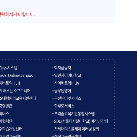
연락하시기 바랍니다.
Class 시스템
학자금융자
nseo Online Campus
열린사이버대학교
이버토익Ⅰ,Ⅱ
사이버토익Ⅲ,Ⅳ
게 배우는 소프트웨어
공무원영어
CS대학원격교육지원센터
무선인터넷서비스
증명발급
학부모서비스
학버스
프리즘교육기반통합시스템
학협력단
SDU(서울디지털대학교) 이러닝 강좌
수학습개발센터
차세대디스플레이 이러닝 강좌
래교양교육센터
혁신교육연구센터