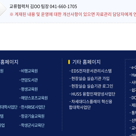
교류협력처 김OO 팀장 041-660-1705
※ 게재된 내용 및 운영에 대한 개선사항이 있으면 자료관리 담당자에게 
관홈페이지
기타 홈페이지
e-
원
비행교육원
EDS전자문서관리시스템
Ha
현장실습 실습기관 가입
연암도서관
사
현장실습 실습기관 로그인
평생교육원
쉽
HUSS 융합인재양성사업단
D
해양스포츠교육원
차세대디스플레이 혁신융
제
컬대학사업단
한서RISE사업단
합대학사업단
통
템
항공기술교육원
산
사업
학생군사교육단
교
미