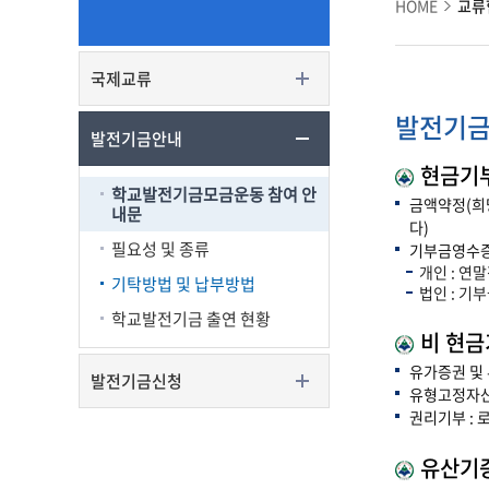
HOME
교류
국제교류
발전기금
발전기금안내
현금기
학교발전기금모금운동 참여 안
금액약정(희
내문
다)
필요성 및 종류
기부금영수증
개인 : 연
기탁방법 및 납부방법
법인 : 기
학교발전기금 출연 현황
비 현
유가증권 및 부
발전기금신청
유형고정자산 
권리기부 :
유산기