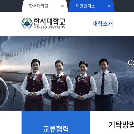
한서대학교
태안캠퍼스
대학소개
C
기탁방법
교류협력