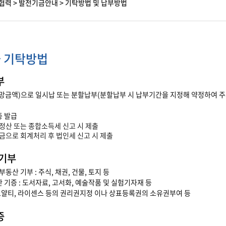
협력
>
발전기금안내
>
기탁방법 및 납부방법
 기탁방법
부
망금액)으로 일시납 또는 분할납부(분할납부 시 납부기간을 지정해 약정하여 
 발급
말정산 또는 종합소득세 신고 시 제출
부금으로 회계처리 후 법인세 신고 시 제출
금기부
동산 기부 : 주식, 채권, 건물, 토지 등
기증 : 도서자료, 고서화, 예술작품 및 실험기자재 등
 로얄티, 라이센스 등의 권리권지정 이나 상표등록권의 소유권부여 등
증