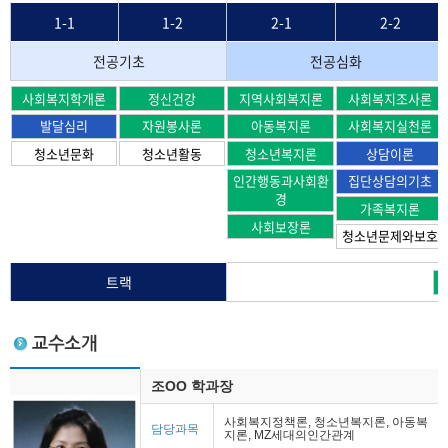
1-1
1-2
2-1
2-2
전공기초
전공심화
사회복지학개론
정신건강
지역사회복지론
사회복지조사론
발달심리
자원봉사론
아동복지론
사회복지실천론
청소년문화
청소년활동
청소년복지론
상담이론
인간행동과사회환
집단상담의기초
경
가족복지론
사회보장론
청소년문제와보호
트랙
조OO 학과장
사회복지정책론, 청소년복지론, 아동복
담당과목
지론, MZ세대의인간관계