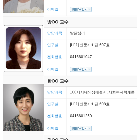
이메일
방OO 교수
담당과목
발달심리
연구실
[H11] 인문사회관 607호
전화번호
0416601047
이메일
한OO 교수
담당과목
100세시대의생애설계, 사회복지학개론
연구실
[H11] 인문사회관 608호
전화번호
0416601250
이메일