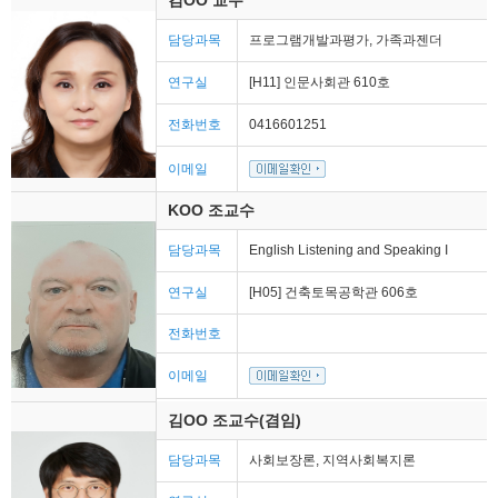
김OO 교수
담당과목
프로그램개발과평가, 가족과젠더
연구실
[H11] 인문사회관 610호
전화번호
0416601251
이메일
KOO 조교수
담당과목
English Listening and Speaking I
연구실
[H05] 건축토목공학관 606호
전화번호
이메일
김OO 조교수(겸임)
담당과목
사회보장론, 지역사회복지론