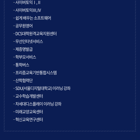
사이버토익Ⅰ,Ⅱ
사이버토익Ⅲ,Ⅳ
쉽게 배우는 소프트웨어
공무원영어
DCS대학원격교육지원센터
무선인터넷서비스
제증명발급
학부모서비스
통학버스
프리즘교육기반통합시스템
산학협력단
SDU(서울디지털대학교) 이러닝 강좌
교수학습개발센터
차세대디스플레이 이러닝 강좌
미래교양교육센터
혁신교육연구센터