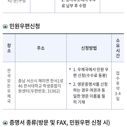
시/ 군/구청
료 납부 후 수령
민원우편신청
소
장
요
주소
신청방법
소
시
간
1. 우체국에서 민원 우
전
접
편 신청(수수료 동봉)
국
수
모
충남 서산시 해미면 한서1로
후
2. 영문증명서를 신청
든
46 한서대학교 학생종합지
약
하는 경우 여권과 동
우
원센터(우편번호: 31962)
3-4
체
일한 영문 이름을 필
일
국
히 기재
증명서 종류(방문 및 FAX, 민원우편 신청 시)