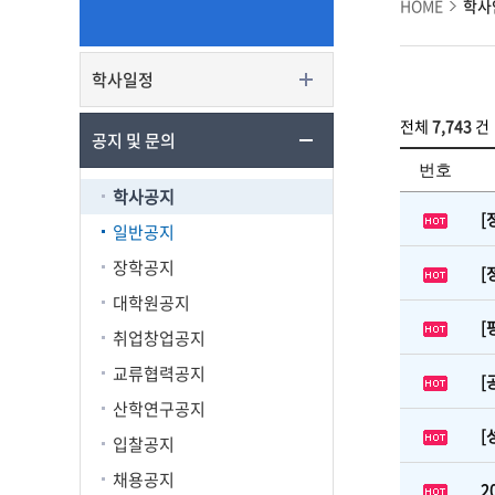
HOME
학사
학사일정
전체
7,743
건
공지 및 문의
번호
학사공지
[
일반공지
장학공지
[
대학원공지
[
취업창업공지
교류협력공지
[
산학연구공지
[
입찰공지
채용공지
2