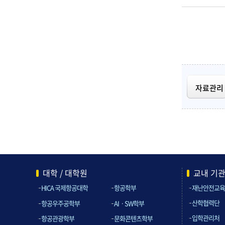
자료관리
대학 / 대학원
교내 기
HICA 국제항공대학
항공학부
재난안전교육
산학협력단
항공우주공학부
AIㆍSW학부
입학관리처
항공관광학부
문화콘텐츠학부