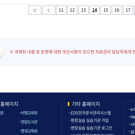
11
12
13
14
15
16
17
※ 게재된 내용 및 운영에 대한 개선사항이 있으면 자료관리 담당자에게 
관홈페이지
기타 홈페이지
e-
원
비행교육원
EDS전자문서관리시스템
Ha
현장실습 실습기관 가입
연암도서관
사
현장실습 실습기관 로그인
평생교육원
쉽