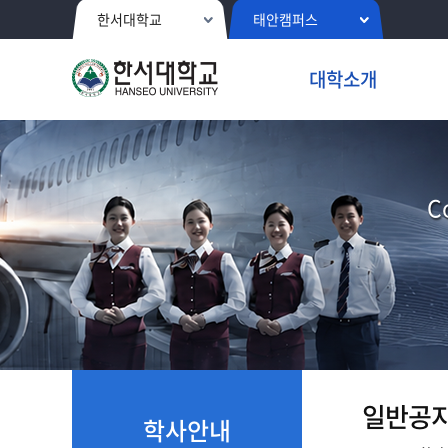
한서대학교
태안캠퍼스
대학소개
C
일반공
학사안내