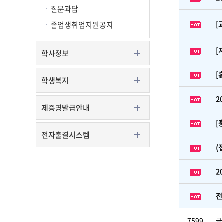
질문과답
[
졸업생취업지원공지
[
학사정보
[
학생복지
2
제증명발급안내
[
전자출결시스템
(
2
전
7599
금