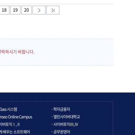
18
19
20
연락하시기 바랍니다.
Class 시스템
학자금융자
nseo Online Campus
열린사이버대학교
이버토익Ⅰ,Ⅱ
사이버토익Ⅲ,Ⅳ
게 배우는 소프트웨어
공무원영어