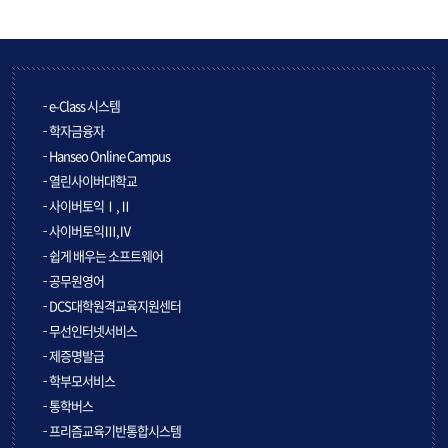
e-Class 시스템
학자금융자
Hanseo Online Campus
열린사이버대학교
사이버토익Ⅰ,Ⅱ
사이버토익Ⅲ,Ⅳ
쉽게 배우는 소프트웨어
공무원영어
DCS대학원격교육지원센터
무선인터넷서비스
제증명발급
학부모서비스
통학버스
프리즘교육기반통합시스템