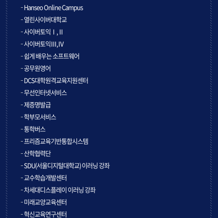
Hanseo Online Campus
열린사이버대학교
사이버토익Ⅰ,Ⅱ
사이버토익Ⅲ,Ⅳ
쉽게 배우는 소프트웨어
공무원영어
DCS대학원격교육지원센터
무선인터넷서비스
제증명발급
학부모서비스
통학버스
프리즘교육기반통합시스템
산학협력단
SDU(서울디지털대학교) 이러닝 강좌
교수학습개발센터
차세대디스플레이 이러닝 강좌
미래교양교육센터
혁신교육연구센터