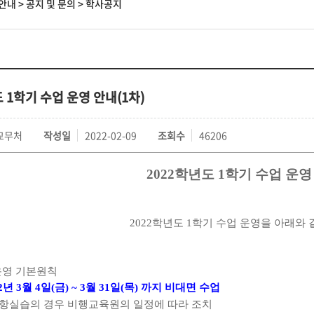
안내
>
공지 및 문의
>
학사공지
 1학기 수업 운영 안내(1차)
교무처
작성일
2022-02-09
조회수
46206
2022
학년도
1
학기 수업 운영
2022
학년도
1
학기 수업 운영을 아래와
운영 기본원칙
2
년
3
월
4
일
(
금
) ~ 3
월
31
일
(
목
)
까지 비대면 수업
항실습의 경우 비행교육원의 일정에 따라 조치