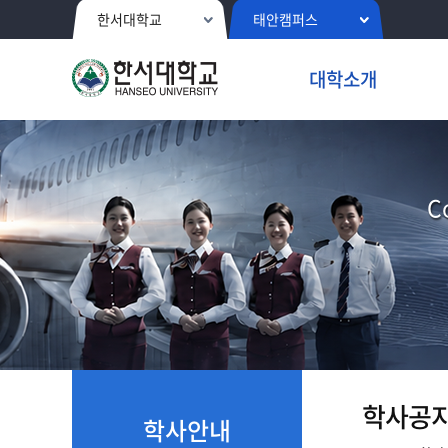
한서대학교
태안캠퍼스
대학소개
C
학사공
학사안내