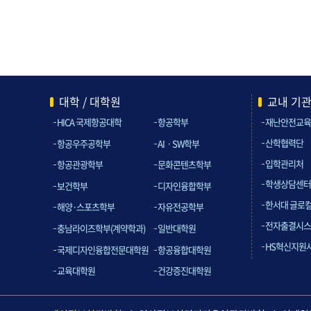
대학 / 대학원
교내 기
HICA 국제항공대학
항공학부
재난안전교육
산학협력단
항공우주공학부
AIㆍSW학부
입학관리처
항공관광학부
문화콘텐츠학부
학생상담센터
보건학부
디자인융합학부
한서대 글로
해양·스포츠학부
자유전공학부
전자출결시스
충남라이즈학부(계약학과)
일반대학원
HS혁신지원
국제디자인융합전문대학원
항공융합대학원
교육대학원
건강증진대학원