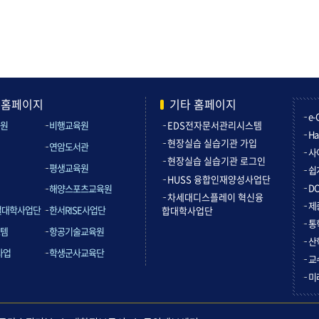
관홈페이지
기타 홈페이지
e-
원
비행교육원
EDS전자문서관리시스템
Ha
현장실습 실습기관 가입
연암도서관
사
현장실습 실습기관 로그인
평생교육원
쉽
HUSS 융합인재양성사업단
D
해양스포츠교육원
차세대디스플레이 혁신융
제
컬대학사업단
한서RISE사업단
합대학사업단
통
템
항공기술교육원
산
사업
학생군사교육단
교
미