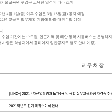
공기술교육원 수업은 교육원 일정에 따라 조치
22
년
4
월
1
일
(
금
)
이후 수업은
3
월
18
일
(
금
)
공지 예정
22
년 교육부 업무계획 지침에 따라 대면수업 예정
내
 수업 기간에는 수도권
,
인근지역 및 태안 통학 셔틀버스는 운행하
 사항은 학생처에서 홈페이지 일반공지로 별도 안내 예정
)
교 무 처 장
[LINC+] 2021 4차산업혁명과 IoT응용 및 융합 실무교육과정 자격증 
2021학년도 전기 학위수여식 안내