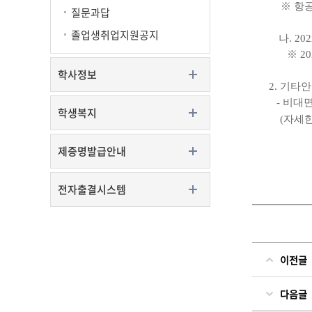
※ 항
질문과답
졸업생취업지원공지
나
. 20
※
20
학사정보
2.
기타안
-
비대면
학생복지
(
자세한
제증명발급안내
전자출결시스템
이전글
다음글