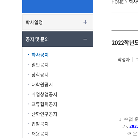
HOME
학사
학사일정
공지 및 문의
2022학년도
학사공지
작성자
일반공지
장학공지
대학원공지
취업창업공지
교류협력공지
산학연구공지
1.
수업 
입찰공지
가
.
202
채용공지
※
운