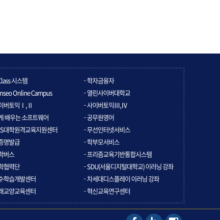
Class 시스템
학자금융자
nseo Online Campus
열린사이버대학교
이버토익Ⅰ,Ⅱ
사이버토익Ⅲ,Ⅳ
게 배우는 소프트웨어
공무원영어
CS대학원격교육지원센터
무선인터넷서비스
증명발급
학부모서비스
학버스
프리즘교육기반통합시스템
학협력단
SDU(서울디지털대학교) 이러닝 강좌
수학습개발센터
차세대디스플레이 이러닝 강좌
래교양교육센터
혁신교육연구센터