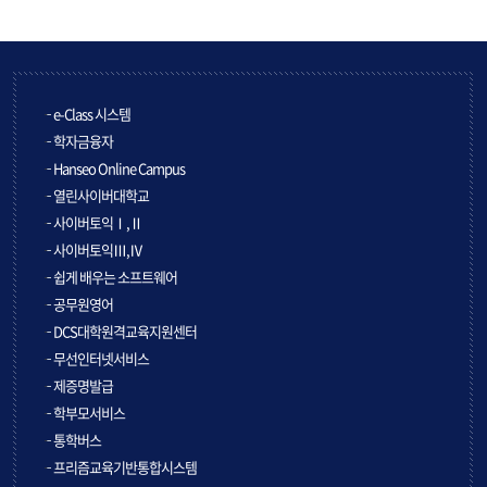
e-Class 시스템
학자금융자
Hanseo Online Campus
열린사이버대학교
사이버토익Ⅰ,Ⅱ
사이버토익Ⅲ,Ⅳ
쉽게 배우는 소프트웨어
공무원영어
DCS대학원격교육지원센터
무선인터넷서비스
제증명발급
학부모서비스
통학버스
프리즘교육기반통합시스템