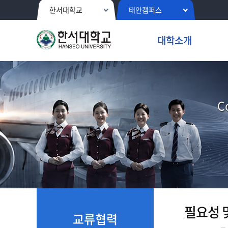
한서대학교
태안캠퍼스
대학소개
C
필요성 
교류협력