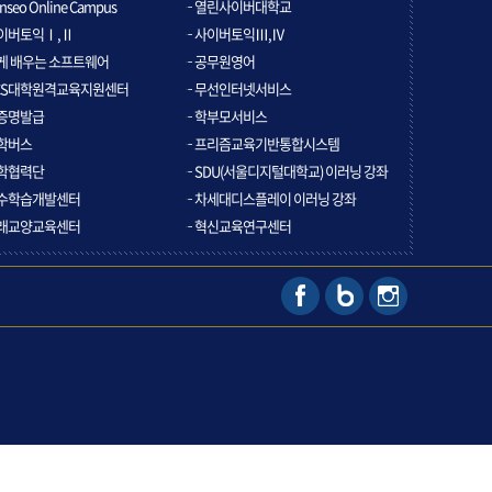
nseo Online Campus
열린사이버대학교
이버토익Ⅰ,Ⅱ
사이버토익Ⅲ,Ⅳ
게 배우는 소프트웨어
공무원영어
CS대학원격교육지원센터
무선인터넷서비스
증명발급
학부모서비스
학버스
프리즘교육기반통합시스템
학협력단
SDU(서울디지털대학교) 이러닝 강좌
수학습개발센터
차세대디스플레이 이러닝 강좌
래교양교육센터
혁신교육연구센터