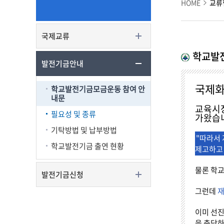
HOME
교류
국제교류
학교발
발전기금안내
국제화
학교발전기금모금운동 참여 안
내문
교육시장
필요성 및 종류
가왔습
기탁방법 및 납부방법
"따라서
학교발전기금 출연 현황
제고하고
물론 학
발전기금신청
그런데
재
이미 선진
을 충당하