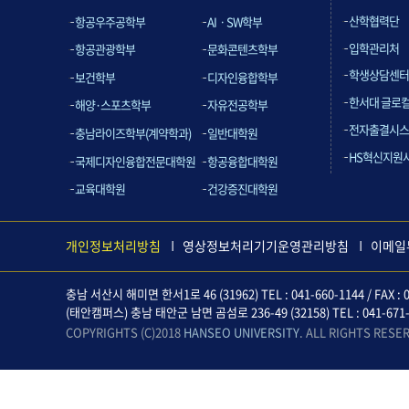
산학협력단
항공우주공학부
AIㆍSW학부
입학관리처
항공관광학부
문화콘텐츠학부
학생상담센터
보건학부
디자인융합학부
한서대 글로
해양·스포츠학부
자유전공학부
전자출결시스
충남라이즈학부(계약학과)
일반대학원
HS혁신지원
국제디자인융합전문대학원
항공융합대학원
교육대학원
건강증진대학원
개인정보처리방침
영상정보처리기기운영관리방침
이메일
충남 서산시 해미면 한서1로 46 (31962) TEL : 041-660-1144 / FAX : 0
(태안캠퍼스) 충남 태안군 남면 곰섬로 236-49 (32158) TEL : 041-671-612
COPYRIGHTS (C)2018
HANSEO UNIVERSITY
. ALL RIGHTS RESE