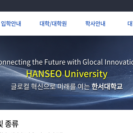
입학안내
대학/대학원
학사안내
대
onnecting the Future with Glocal Innovati
HANSEO University
글로컬 혁신으로 미래를 여는
한서대학교
및 종류