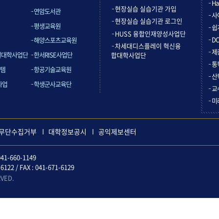
Ha
현장실습 실습기관 가입
연암도서관
사
현장실습 실습기관 로그인
평생교육원
쉽
HUSS 융합인재양성사업단
D
해양스포츠교육원
차세대디스플레이 혁신융
제
컬대학사업단
한서RISE사업단
합대학사업단
통
템
항공기술교육원
산
사업
학생군사교육단
교
미
무단수집거부
대학정보공시
공익제보센터
41-660-1149
2 / FAX : 041-671-6129
RVED.