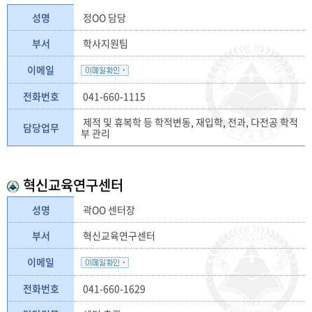
성명
정OO 담당
부서
학사지원팀
이메일
전화번호
041-660-1115
제적 및 휴복학 등 학적변동, 재입학, 전과, 다전공 학적
담당업무
부 관리
혁신교육연구센터
성명
곽OO 센터장
부서
혁신교육연구센터
이메일
전화번호
041-660-1629